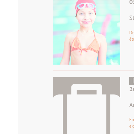
0
S
De
ét
2
A
En
ex