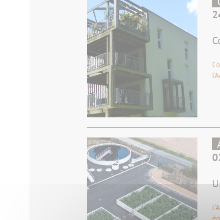
2
C
Co
l’
0
U
L‘
éq