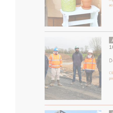
ac
1
D
Cl
pr