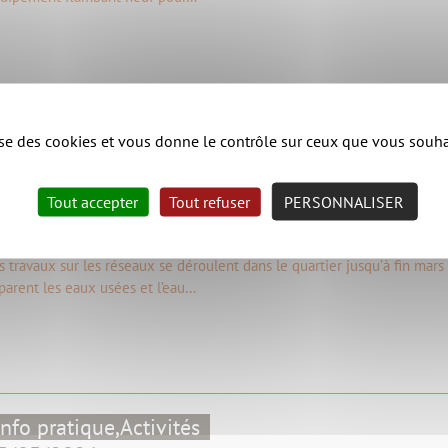
Cycle de l’eau
lise des cookies et vous donne le contrôle sur ceux que vous souha
5/11/2022
Tout accepter
Tout refuser
PERSONNALISER
ravaux sur les canalisations au fief des pommiers à
s travaux sur les réseaux se déroulent dans le quartier jusqu’à fin mars
parent les eaux usées et l’eau…
Info pratique,
Activités