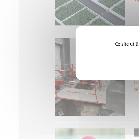
Ce site uti
1
T
Le
sé