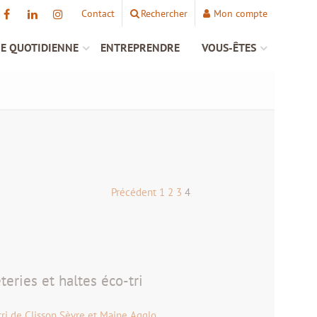
Contact
Rechercher
Mon compte
IE QUOTIDIENNE
ENTREPRENDRE
VOUS-ÊTES
Précédent
1
2
3
4
eries et haltes éco-tri
tri de Clisson Sèvre et Maine Agglo