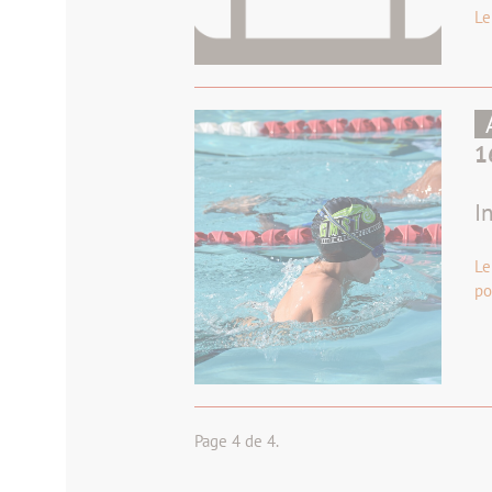
L
1
I
Le
po
Page 4 de 4.