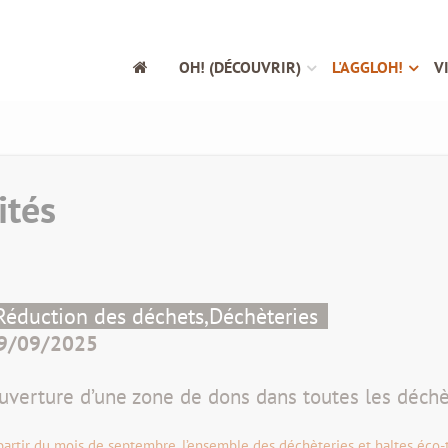
OH! (DÉCOUVRIR)
L'AGGLOH!
V
ités
Réduction des déchets,
Déchèteries
9/09/2025
uverture d’une zone de dons dans toutes les déchèt
partir du mois de septembre, l’ensemble des déchèteries et haltes éco-