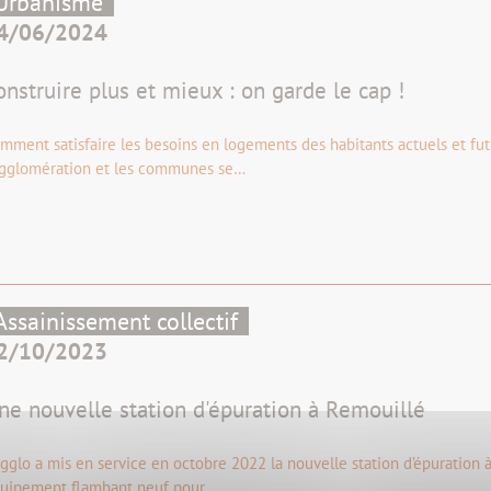
Urbanisme
4/06/2024
onstruire plus et mieux : on garde le cap !
mment satisfaire les besoins en logements des habitants actuels et futu
Agglomération et les communes se…
Assainissement collectif
2/10/2023
ne nouvelle station d'épuration à Remouillé
Agglo a mis en service en octobre 2022 la nouvelle station d’épuration
uipement flambant neuf pour…