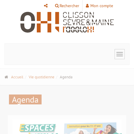
Panneau de gestion des cookies
Rechercher
Mon compte
Toggle
navigat
Accueil
Vie quotidienne
Agenda
Agenda