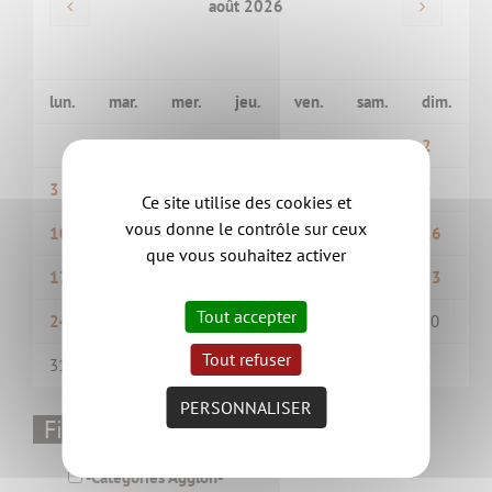
août 2026
lun.
mar.
mer.
jeu.
ven.
sam.
dim.
1
2
3
4
5
6
7
8
9
Ce site utilise des cookies et
vous donne le contrôle sur ceux
10
11
12
13
14
15
16
que vous souhaitez activer
17
18
19
20
21
22
23
Tout accepter
24
25
26
27
28
29
30
Tout refuser
31
1
2
3
4
5
6
PERSONNALISER
Filtrer par thématique
-Catégories Aggloh-