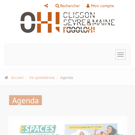
Panneau de gestion des cookies
Rechercher
Mon compte
Toggle
navigat
Accueil
Vie quotidienne
Agenda
Agenda