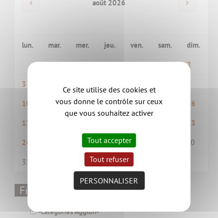
août 2026
lun.
mar.
mer.
jeu.
ven.
sam.
dim.
1
2
3
4
5
6
7
8
9
Ce site utilise des cookies et
vous donne le contrôle sur ceux
10
11
12
13
14
15
16
que vous souhaitez activer
17
18
19
20
21
22
23
Tout accepter
24
25
26
27
28
29
30
Tout refuser
31
1
2
3
4
5
6
PERSONNALISER
Filtrer par thématique
-Catégories Aggloh-