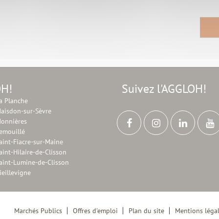
OH!
Suivez l'AGGLOH!
a Planche
aisdon-sur-Sèvre
onnières
emouillé
aint-Fiacre-sur-Maine
aint-Hilaire-de-Clisson
aint-Lumine-de-Clisson
ieillevigne
Marchés Publics
Offres d'emploi
Plan du site
Mentions léga