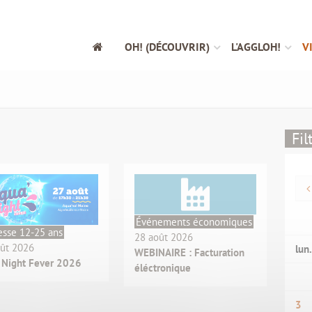
OH! (DÉCOUVRIR)
L'AGGLOH!
V
Fil
Événements économiques
esse 12-25 ans
28 août 2026
oût 2026
lun.
WEBINAIRE : Facturation
 Night Fever 2026
éléctronique
3