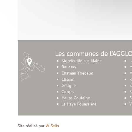
Les communes de l'AGGL
Aigrefeuille-sur-Maine
L
Boussay
M
Château-Thébaud
M
Clisson
R
Gétigné
S
Gorges
S
Haute-Goulaine
S
La Haye-Fouassière
V
Site réalisé par
W-Seils