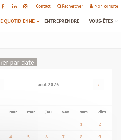
Contact
Rechercher
Mon compte
IE QUOTIDIENNE
ENTREPRENDRE
VOUS-ÊTES
trer par date
août 2026
mar.
mer.
jeu.
ven.
sam.
dim.
1
2
4
5
6
7
8
9