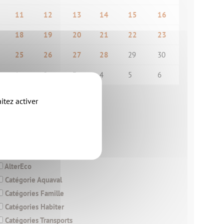
11
12
13
14
15
16
18
19
20
21
22
23
25
26
27
28
29
30
1
2
3
4
5
6
itez activer
trer par thématique
-Catégories Aggloh-
-Catégories Economie-
-Catégories Environnement-
AlterEco
Catégorie Aquaval
Catégories Famille
Catégories Habiter
Catégories Transports