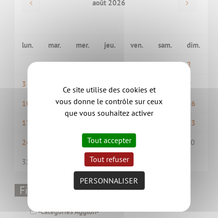
août 2026
lun.
mar.
mer.
jeu.
ven.
sam.
dim.
1
2
3
4
5
6
7
8
9
Ce site utilise des cookies et
vous donne le contrôle sur ceux
10
11
12
13
14
15
16
que vous souhaitez activer
17
18
19
20
21
22
23
Tout accepter
24
25
26
27
28
29
30
Tout refuser
31
1
2
3
4
5
6
PERSONNALISER
Filtrer par thématique
-Catégories Aggloh-