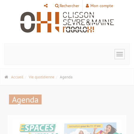
Panneau de gestion des cookies
Rechercher
Mon compte
Toggle
navigat
Accueil
Vie quotidienne
Agenda
Agenda