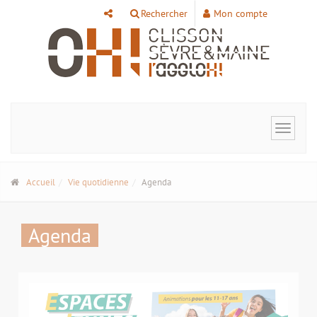
Panneau de gestion des cookies
Rechercher
Mon compte
Toggle
navigat
Accueil
Vie quotidienne
Agenda
Agenda