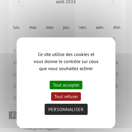
août 2026
lun.
mar.
mer.
jeu.
ven.
sam.
dim.
1
2
3
4
5
6
7
8
9
Ce site utilise des cookies et
vous donne le contrôle sur ceux
10
11
12
13
14
15
16
que vous souhaitez activer
17
18
19
20
21
22
23
Tout accepter
24
25
26
27
28
29
30
Tout refuser
31
1
2
3
4
5
6
PERSONNALISER
Filtrer par thématique
-Catégories Aggloh-