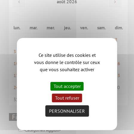
août 2026
lun.
mar.
mer.
jeu.
ven.
sam.
dim.
1
2
3
4
5
6
7
8
9
Ce site utilise des cookies et
vous donne le contrôle sur ceux
10
11
12
13
14
15
16
que vous souhaitez activer
17
18
19
20
21
22
23
Tout accepter
24
25
26
27
28
29
30
Tout refuser
31
1
2
3
4
5
6
PERSONNALISER
Filtrer par thématique
-Catégories Aggloh-