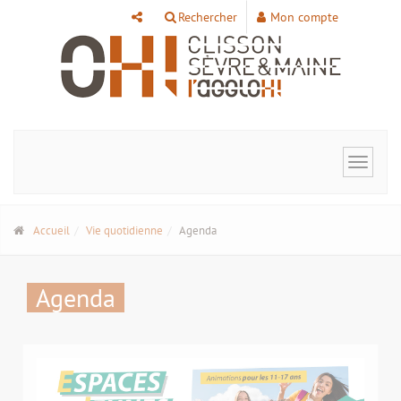
Panneau de gestion des cookies
Rechercher
Mon compte
Toggle
navigat
Accueil
Vie quotidienne
Agenda
Agenda