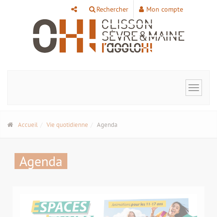
Panneau de gestion des cookies
Rechercher
Mon compte
Toggle
navigat
Accueil
Vie quotidienne
Agenda
Agenda