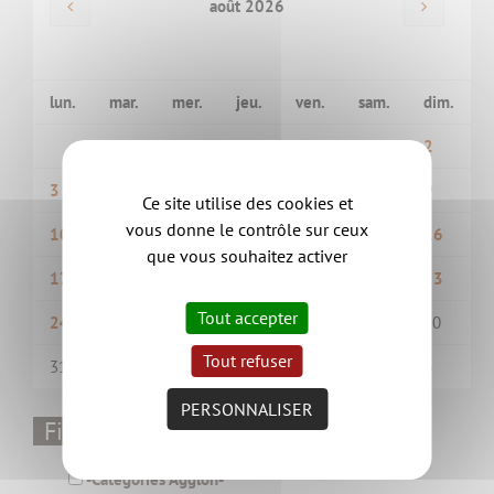
août 2026
lun.
mar.
mer.
jeu.
ven.
sam.
dim.
1
2
3
4
5
6
7
8
9
Ce site utilise des cookies et
vous donne le contrôle sur ceux
10
11
12
13
14
15
16
que vous souhaitez activer
17
18
19
20
21
22
23
Tout accepter
24
25
26
27
28
29
30
Tout refuser
31
1
2
3
4
5
6
PERSONNALISER
Filtrer par thématique
-Catégories Aggloh-