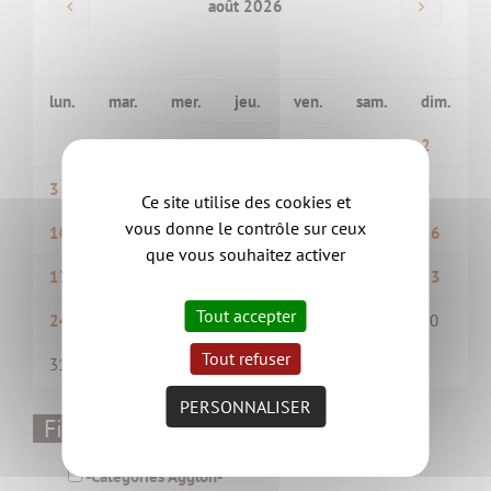
août 2026
lun.
mar.
mer.
jeu.
ven.
sam.
dim.
1
2
3
4
5
6
7
8
9
Ce site utilise des cookies et
vous donne le contrôle sur ceux
10
11
12
13
14
15
16
que vous souhaitez activer
17
18
19
20
21
22
23
Tout accepter
24
25
26
27
28
29
30
Tout refuser
31
1
2
3
4
5
6
PERSONNALISER
Filtrer par thématique
-Catégories Aggloh-