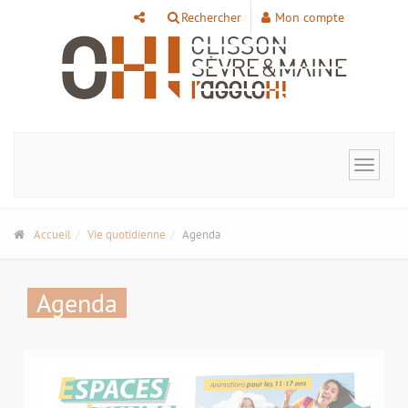
Panneau de gestion des cookies
Rechercher
Mon compte
Toggle
navigat
Accueil
Vie quotidienne
Agenda
Agenda