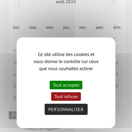
août 2026
lun.
mar.
mer.
jeu.
ven.
sam.
dim.
1
2
3
4
5
6
7
8
9
Ce site utilise des cookies et
vous donne le contrôle sur ceux
10
11
12
13
14
15
16
que vous souhaitez activer
17
18
19
20
21
22
23
Tout accepter
24
25
26
27
28
29
30
Tout refuser
31
1
2
3
4
5
6
PERSONNALISER
Filtrer par thématique
-Catégories Aggloh-