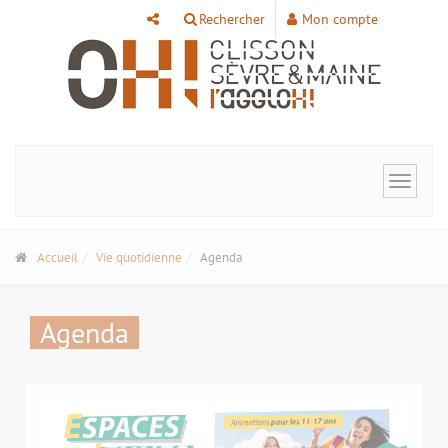
Panneau de gestion des cookies
Rechercher
Mon compte
Toggle
navigat
Accueil
Vie quotidienne
Agenda
Agenda