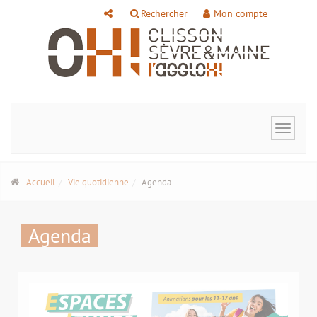
Panneau de gestion des cookies
Rechercher
Mon compte
Toggle
navigat
Accueil
Vie quotidienne
Agenda
Agenda