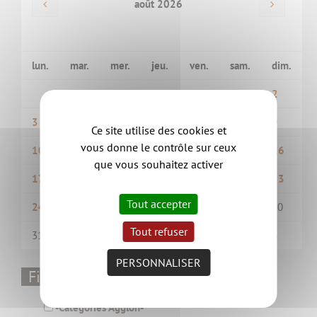
août 2026
lun.
mar.
mer.
jeu.
ven.
sam.
dim.
1
2
3
4
5
6
7
8
9
Ce site utilise des cookies et
vous donne le contrôle sur ceux
10
11
12
13
14
15
16
que vous souhaitez activer
17
18
19
20
21
22
23
Tout accepter
24
25
26
27
28
29
30
Tout refuser
31
1
2
3
4
5
6
PERSONNALISER
Filtrer par thématique
-Catégories Aggloh-