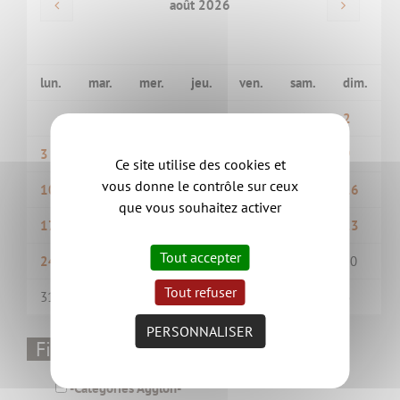
août 2026
lun.
mar.
mer.
jeu.
ven.
sam.
dim.
1
2
3
4
5
6
7
8
9
Ce site utilise des cookies et
vous donne le contrôle sur ceux
10
11
12
13
14
15
16
que vous souhaitez activer
17
18
19
20
21
22
23
Tout accepter
24
25
26
27
28
29
30
Tout refuser
31
1
2
3
4
5
6
PERSONNALISER
Filtrer par thématique
-Catégories Aggloh-