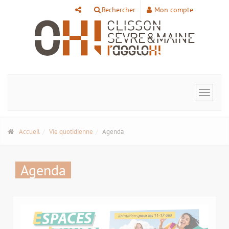
Panneau de gestion des cookies
Rechercher
Mon compte
Toggle
navigat
Accueil
Vie quotidienne
Agenda
Agenda