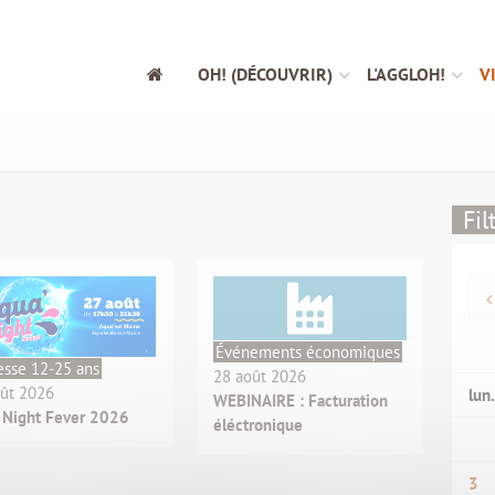
OH! (DÉCOUVRIR)
L'AGGLOH!
V
Fil
Événements économiques
esse 12-25 ans
28 août 2026
oût 2026
lun.
WEBINAIRE : Facturation
 Night Fever 2026
éléctronique
3