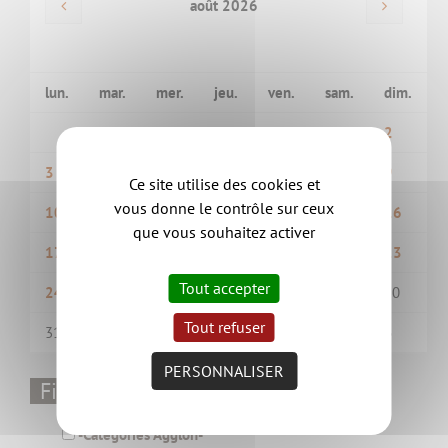
août 2026
lun.
mar.
mer.
jeu.
ven.
sam.
dim.
1
2
3
4
5
6
7
8
9
Ce site utilise des cookies et
vous donne le contrôle sur ceux
10
11
12
13
14
15
16
que vous souhaitez activer
17
18
19
20
21
22
23
Tout accepter
24
25
26
27
28
29
30
Tout refuser
31
1
2
3
4
5
6
PERSONNALISER
Filtrer par thématique
-Catégories Aggloh-