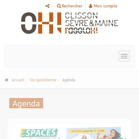
Panneau de gestion des cookies
Rechercher
Mon compte
Toggle
navigat
Accueil
Vie quotidienne
Agenda
Agenda