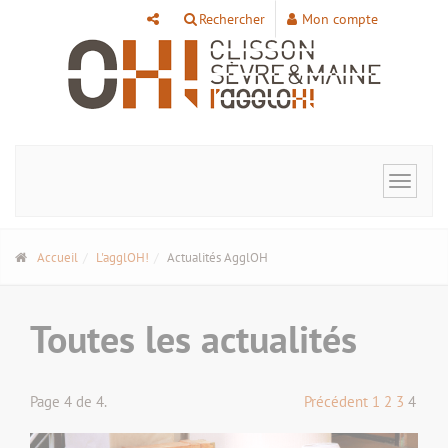
Panneau de gestion des cookies
Rechercher
Mon compte
Toggle
navigat
Accueil
L'agglOH!
Actualités AgglOH
Toutes les actualités
Page 4 de 4.
Précédent
1
2
3
4