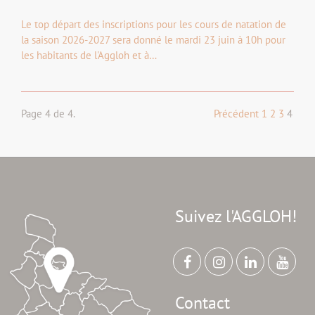
Le top départ des inscriptions pour les cours de natation de
la saison 2026-2027 sera donné le mardi 23 juin à 10h pour
les habitants de l'Aggloh et à…
Page 4 de 4.
Précédent
1
2
3
4
Suivez l'AGGLOH!
Contact