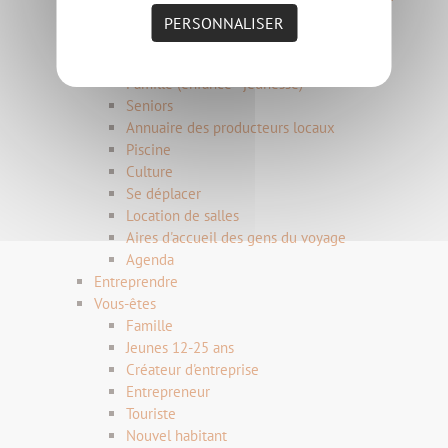
Le logement social
PERSONNALISER
Le logement d'urgence
L'accueil des gens du voyage
Famille (enfance - jeunesse)
Seniors
Annuaire des producteurs locaux
Piscine
Culture
Se déplacer
Location de salles
Aires d'accueil des gens du voyage
Agenda
Entreprendre
Vous-êtes
Famille
Jeunes 12-25 ans
Créateur d'entreprise
Entrepreneur
Touriste
Nouvel habitant