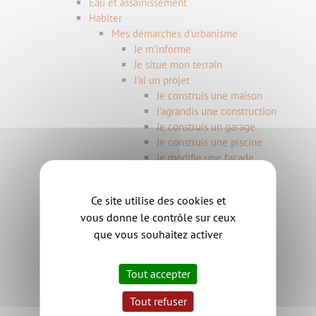
Eau et assainissement
Habiter
Mes démarches d'urbanisme
Je m'informe
Je situe mon terrain
J'ai un projet
Je construis une maison
J'agrandis une construction
Je construis un garage
Je construis une piscine
Je modifie une façade
J'installe une annexe
J'installe une clôture
Ce site utilise des cookies et
Je démolis un bâtiment
vous donne le contrôle sur ceux
Je dépose mon dossier
que vous souhaitez activer
Fiches explicatives
Questions fréquentes
La Maison de l'habitat
Tout accepter
Actualités
Aménagement du territoire
Tout refuser
Le Programme Local de l'habitat