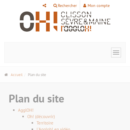
Panneau de gestion des cookies
Rechercher
Mon compte
Toggle
navigat
Accueil
Plan du site
Plan du site
AgglOH!
Oh! (découvrir)
Territoire
L'Aggloh! en vidéo