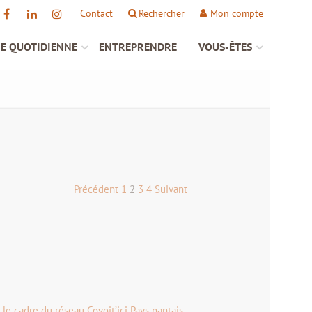
Contact
Rechercher
Mon compte
IE QUOTIDIENNE
ENTREPRENDRE
VOUS-ÊTES
Précédent
1
2
3
4
Suivant
e cadre du réseau Covoit’ici Pays nantais.