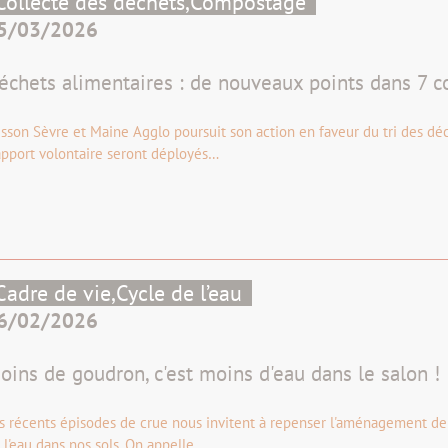
Collecte des déchets,
Compostage
5/03/2026
échets alimentaires : de nouveaux points dans 7 
isson Sèvre et Maine Agglo poursuit son action en faveur du tri des dé
apport volontaire seront déployés…
Cadre de vie,
Cycle de l’eau
6/02/2026
oins de goudron, c'est moins d'eau dans le salon !
s récents épisodes de crue nous invitent à repenser l'aménagement de nos
 l'eau dans nos sols. On appelle…