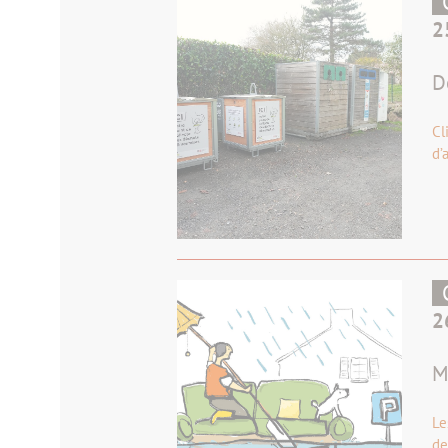
2
D
Cl
d’
2
M
Le
de