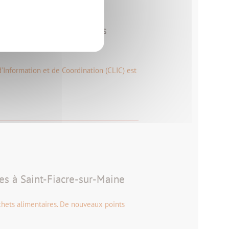
rvice des seniors et des
 d’Information et de Coordination (CLIC) est
es à Saint-Fiacre-sur-Maine
chets alimentaires. De nouveaux points