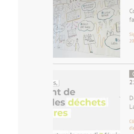
C
f
Si
20
2
D
L
Cl
d’