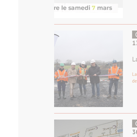
1
L
La
de
3