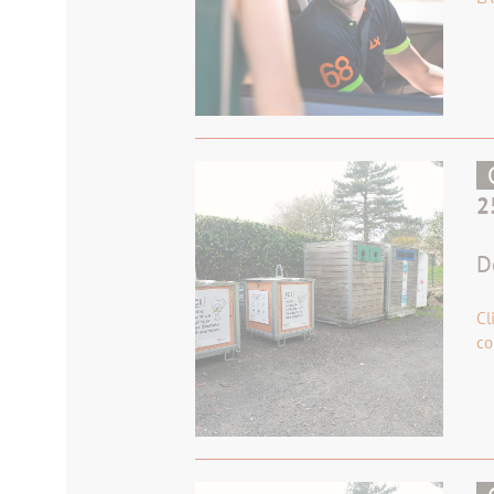
2
D
Cl
co