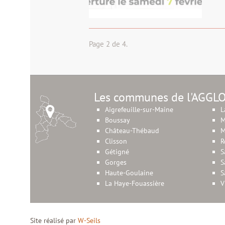
Page 2 de 4.
Les communes de l'AGGL
Aigrefeuille-sur-Maine
L
Boussay
M
Château-Thébaud
M
Clisson
R
Gétigné
S
Gorges
S
Haute-Goulaine
S
La Haye-Fouassière
V
Site réalisé par
W-Seils