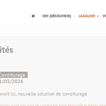
OH! (DÉCOUVRIR)
L'AGGLOH!
V
ités
Covoiturage
1/03/2026
ovoit'ici, nouvelle solution de covoiturage
Aggloh! ouvre une ligne de covoiturage entre Remouillé et Nantes dans l