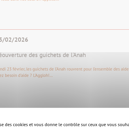
3/02/2026
éouverture des guichets de l'Anah
ndi 23 février, les guichets de l’Anah rouvrent pour l’ensemble des aides
ez besoin d'aide ? L’Aggloh!…
Infos pratiques
lise des cookies et vous donne le contrôle sur ceux que vous souha