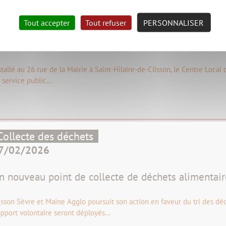
9/02/2026
Tout accepter
Tout refuser
PERSONNALISER
e CLIC, un lieu d’information et de proximité au se
ersonnes en situation de handicap
stallé au 26 rue de la Mairie à Saint-Hilaire-de-Clisson, le Centre Local
 service public…
Collecte des déchets
7/02/2026
n nouveau point de collecte de déchets alimentair
isson Sèvre et Maine Agglo poursuit son action en faveur du tri des dé
apport volontaire seront déployés…