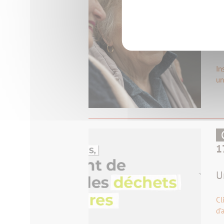
1
L
p
In
un
1
U
Cl
d’