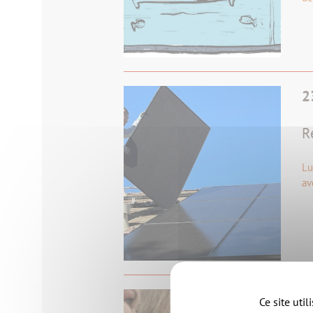
2
R
Lu
av
Ce site uti