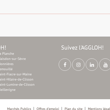
OH!
Suivez l'AGGLOH!
a Planche
aisdon-sur-Sèvre
onnières
emouillé
aint-Fiacre-sur-Maine
aint-Hilaire-de-Clisson
aint-Lumine-de-Clisson
ieillevigne
Marchés Publics
Offres d'emploi
Plan du site
Mentions léga