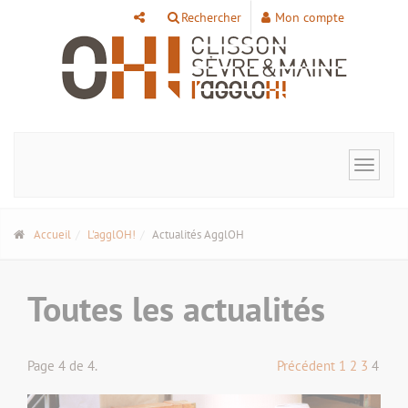
Panneau de gestion des cookies
Rechercher
Mon compte
Toggle
navigat
Accueil
L'agglOH!
Actualités AgglOH
Toutes les actualités
Page 4 de 4.
Précédent
1
2
3
4