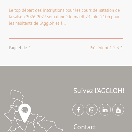
Le top départ des inscriptions pour les cours de natation de
la saison 2026-2027 sera donné le mardi 23 juin à 10h pour
les habitants de l'Aggloh et à…
Page 4 de 4.
Précédent
1
2
3
4
Suivez l'AGGLOH!
Contact