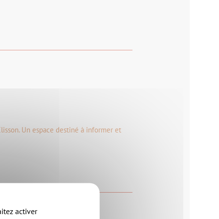
 Clisson. Un espace destiné à informer et
itez activer