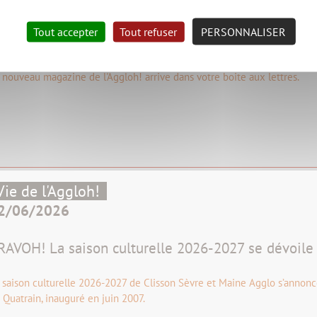
3/06/2026
Tout accepter
Tout refuser
PERSONNALISER
H!MAG 31 dans votre boite aux lettres
 nouveau magazine de l'Aggloh! arrive dans votre boite aux lettres.
Vie de l'Aggloh!
2/06/2026
RAVOH! La saison culturelle 2026-2027 se dévoile 
 saison culturelle 2026-2027 de Clisson Sèvre et Maine Agglo s’annonce
 Quatrain, inauguré en juin 2007.