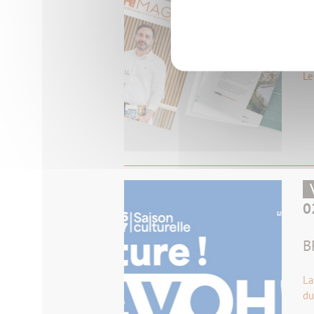
2
O
Le
0
B
La
du