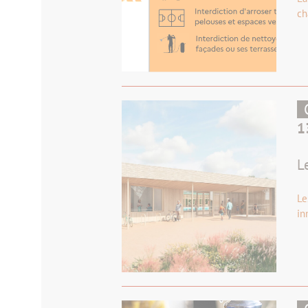
ch
1
L
Le
in