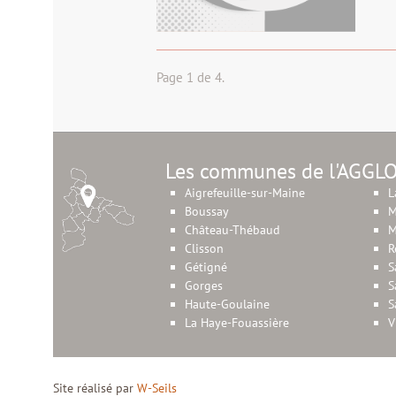
Page 1 de 4.
Les communes de l'AGGL
Aigrefeuille-sur-Maine
L
Boussay
M
Château-Thébaud
M
Clisson
R
Gétigné
S
Gorges
S
Haute-Goulaine
S
La Haye-Fouassière
V
Site réalisé par
W-Seils