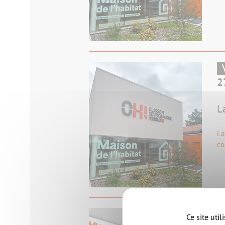
2
L
La
co
Ce site uti