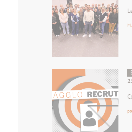
L
M.
2
C
po