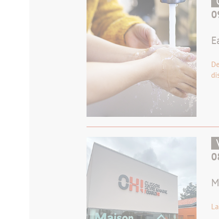
0
E
De
di
0
M
La