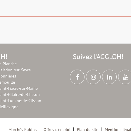
OH!
Suivez l'AGGLOH!
a Planche
aisdon-sur-Sèvre
onnières
emouillé
aint-Fiacre-sur-Maine
aint-Hilaire-de-Clisson
aint-Lumine-de-Clisson
ieillevigne
Marchés Publics
Offres d'emploi
Plan du site
Mentions léga