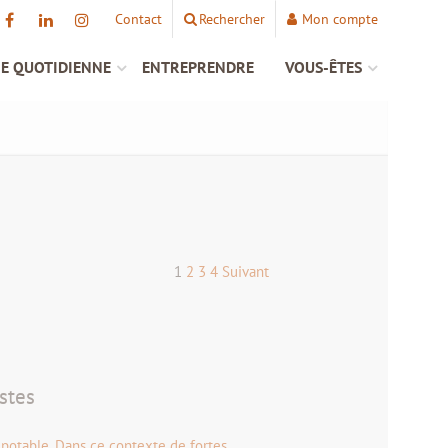
Contact
Rechercher
Mon compte
IE QUOTIDIENNE
ENTREPRENDRE
VOUS-ÊTES
1
2
3
4
Suivant
stes
 potable. Dans ce contexte de fortes