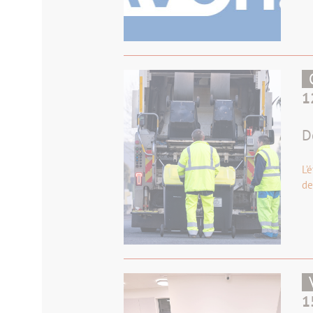
1
D
L’
de
1