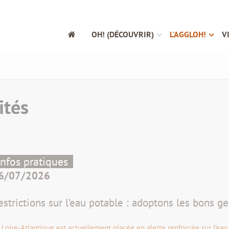
OH! (DÉCOUVRIR)
L'AGGLOH!
V
ités
Infos pratiques
6/07/2026
estrictions sur l’eau potable : adoptons les bons ge
 Loire-Atlantique est actuellement placée en alerte renforcée sur l’eau