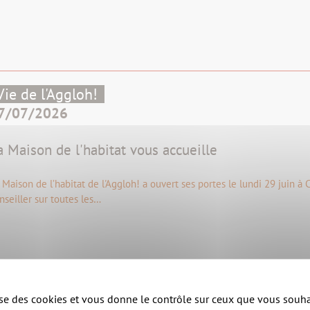
Vie de l'Aggloh!
7/07/2026
a Maison de l'habitat vous accueille
 Maison de l’habitat de l'Aggloh! a ouvert ses portes le lundi 29 juin à
nseiller sur toutes les…
Publications de l'Aggloh!
lise des cookies et vous donne le contrôle sur ceux que vous souha