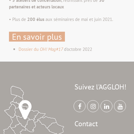
•
5 ateliers de concertation
, réunissant près de
50
partenaires et acteurs locaux
• Plus de
200 élus
aux séminaires de mai et juin 2021.
En savoir plus
Dossier du
OH! Mag#17
d'octobre 2022
Suivez l'AGGLOH!
Contact