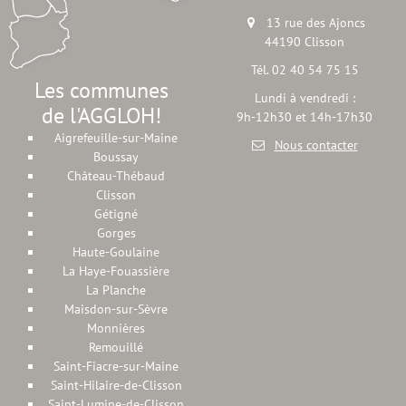
13 rue des Ajoncs
44190 Clisson
Tél. 02 40 54 75 15
Les communes
Lundi à vendredi :
de l'AGGLOH!
9h-12h30 et 14h-17h30
Aigrefeuille-sur-Maine
Nous contacter
Boussay
Château-Thébaud
Clisson
Gétigné
Gorges
Haute-Goulaine
La Haye-Fouassière
La Planche
Maisdon-sur-Sèvre
Monnières
Remouillé
Saint-Fiacre-sur-Maine
Saint-Hilaire-de-Clisson
Saint-Lumine-de-Clisson