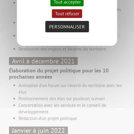
Tout accepter
Enquête auprès des habitants
sur les besoins du
territoire et l'offre de services publics : questionnaires
Tout refuser
et micro-trottoirs
Analyse des marges de manœuvre financières et
PERSONNALISER
organisationnelles de la collectivité
Temps de concertation avec les acteurs du territoire :
ateliers thématiques
Restitution des enjeux et besoins du territoire
Avril à décembre 2021
Élaboration du projet politique pour les 10
prochaines années
Animation d'un forum sur l'avenir du territoire avec les
élus
Positionnement des élus sur plusieurs scenari
Concertation avec les services et le conseil de
développement
Rédaction d'un projet politique
Janvier à juin 2022