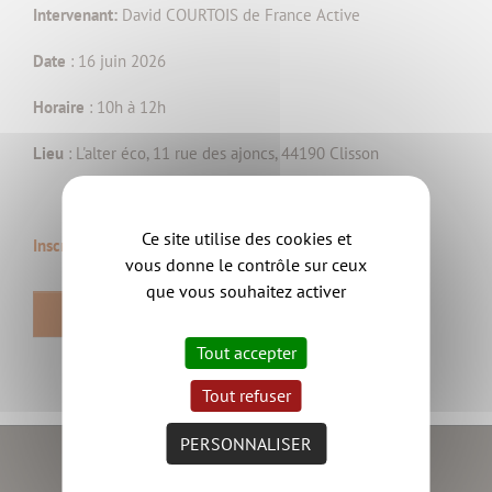
Intervenan
t:
David COURTOIS de France Active
Date
: 16 juin 2026
Horaire
: 10h à 12h
Lieu
: L'alter éco, 11 rue des ajoncs, 44190 Clisson
Ce site utilise des cookies et
Inscription ici
vous donne le contrôle sur ceux
que vous souhaitez activer
RETOUR
Tout accepter
Tout refuser
PERSONNALISER