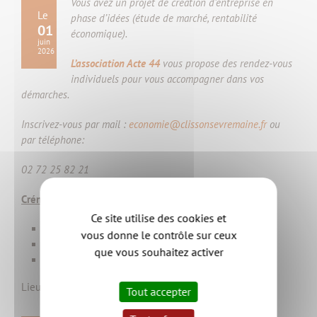
Vous avez un projet de création d’entreprise en
Le
phase d’idées (étude de marché, rentabilité
01
économique).
juin
2026
L’association Acte 44
vous propose des rendez-vous
individuels pour vous accompagner dans vos
démarches.
Inscrivez-vous par mail :
economie@clissonsevremaine.fr
ou
par téléphone:
02 72 25 82 21
Créneau :
Ce site utilise des cookies et
14H00 à 15H00
vous donne le contrôle sur ceux
15H00 à 16H00
que vous souhaitez activer
16H00 à 17H00
Lieu : L'alter éco - 11 rue des Ajoncs - 44190 CLISSON
Tout accepter