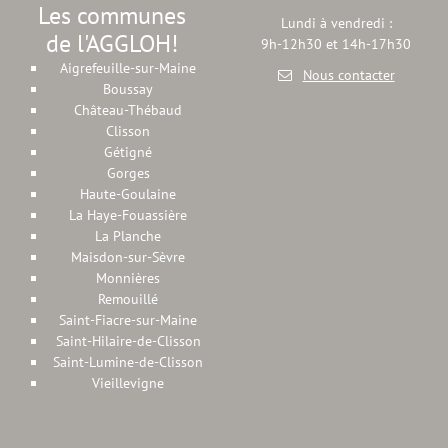
Les communes
Lundi à vendredi :
de l'AGGLOH!
9h-12h30 et 14h-17h30
Aigrefeuille-sur-Maine
Nous contacter
Boussay
Château-Thébaud
Clisson
Gétigné
Gorges
Haute-Goulaine
La Haye-Fouassière
La Planche
Maisdon-sur-Sèvre
Monnières
Remouillé
Saint-Fiacre-sur-Maine
Saint-Hilaire-de-Clisson
Saint-Lumine-de-Clisson
Vieillevigne