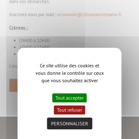
dans vos démarches.
Inscrivez-vous par mail :
economie@clissonsevremaine.fr
Créneau :
09H00 à 10H00
10H00 à 11H00
11H00 à 12H00
Ce site utilise des cookies et
Lieu : L'alter éco - 11 rue des Ajoncs - 44190 CLISSON
vous donne le contrôle sur ceux
que vous souhaitez activer
RETOUR
Tout accepter
Tout refuser
PERSONNALISER