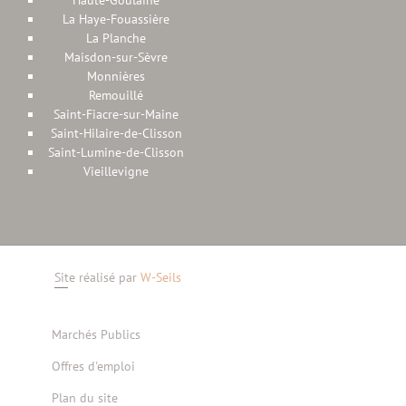
Haute-Goulaine
La Haye-Fouassière
La Planche
Maisdon-sur-Sèvre
Monnières
Remouillé
Saint-Fiacre-sur-Maine
Saint-Hilaire-de-Clisson
Saint-Lumine-de-Clisson
Vieillevigne
Site réalisé par
W-Seils
Marchés Publics
Offres d'emploi
Plan du site