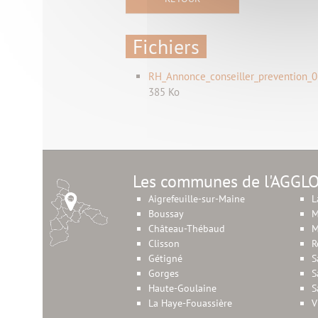
Fichiers
RH_Annonce_conseiller_prevention_0
385 Ko
Les communes de l'AGGL
Aigrefeuille-sur-Maine
L
Boussay
M
Château-Thébaud
M
Clisson
R
Gétigné
S
Gorges
S
Haute-Goulaine
S
La Haye-Fouassière
V