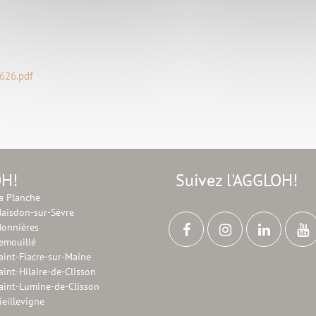
626.pdf
OH!
Suivez l'AGGLOH!
a Planche
aisdon-sur-Sèvre
onnières
emouillé
aint-Fiacre-sur-Maine
aint-Hilaire-de-Clisson
aint-Lumine-de-Clisson
ieillevigne