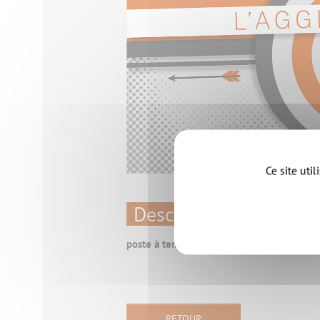
Ce site uti
Description de l'offre
poste à temps plein, CDD de 6 mois, au Se
RETOUR