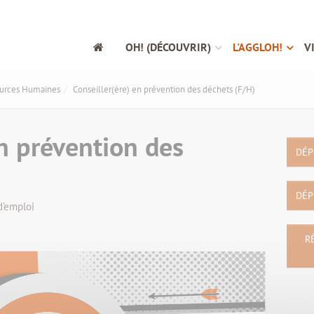
OH! (DÉCOUVRIR)
L'AGGLOH!
V
urces Humaines
Conseiller(ère) en prévention des déchets (F/H)
en prévention des
DÉP
DÉP
d'emploi
R