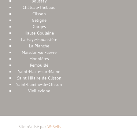
Boussay
Château-Thébaud
Clisson
Gétigné
Gorges
Haute-Goulaine
La Haye-Fouassière
La Planche
Maisdon-sur-Sèvre
Monnières
Remouillé
Saint-Fiacre-sur-Maine
Saint-Hilaire-de-Clisson
Saint-Lumine-de-Clisson
Vieillevigne
Site réalisé par
W-Seils