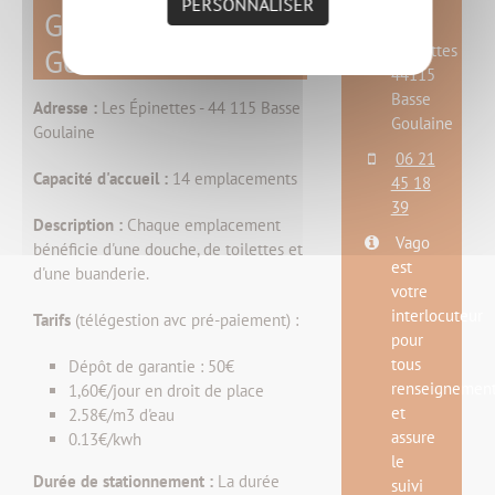
PERSONNALISER
Goulaine/Haute
Les
Épinettes
Goulaine
44115
Basse
Adresse :
Les Épinettes - 44 115 Basse
Goulaine
Goulaine
06 21
Capacité d'accueil :
14 emplacements
45 18
39
Description :
Chaque emplacement
Vago
bénéficie d'une douche, de toilettes et
est
d'une buanderie.
votre
interlocuteur
Tarifs
(télégestion avc pré-paiement) :
pour
tous
Dépôt de garantie : 50€
renseignemen
1,60€/jour en droit de place
et
2.58€/m3 d'eau
assure
0.13€/kwh
le
Durée de stationnement :
La durée
suivi