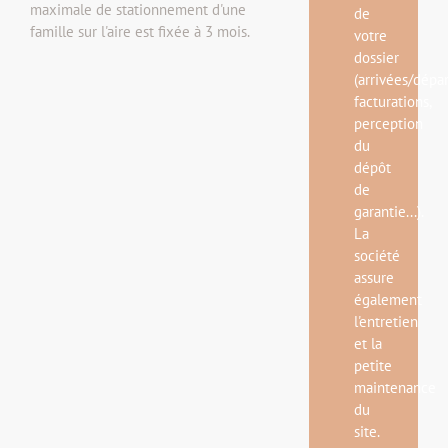
maximale de stationnement d'une
de
famille sur l'aire est fixée à 3 mois.
votre
dossier
(arrivées/dépar
facturations,
perception
du
dépôt
de
garantie...).
La
société
assure
également
l'entretien
et la
petite
maintenance
du
site.