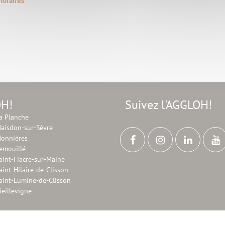
horaires
OH!
Suivez l'AGGLOH!
a Planche
aisdon-sur-Sèvre
onnières
emouillé
aint-Fiacre-sur-Maine
aint-Hilaire-de-Clisson
aint-Lumine-de-Clisson
ieillevigne