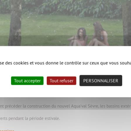
lise des cookies et vous donne le contrôle sur ceux que vous souha
Tout accepter
Tout refuser
PERSONNALISER
nt précéder la construction du nouvel Aqua'val Sèvre, les bassins extéri
erts pendant la période estivale.