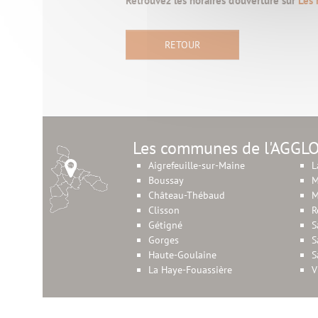
Retrouvez les horaires d’ouverture sur
Les 
RETOUR
Les communes de l'AGGL
Aigrefeuille-sur-Maine
L
Boussay
M
Château-Thébaud
M
Clisson
R
Gétigné
S
Gorges
S
Haute-Goulaine
S
La Haye-Fouassière
V