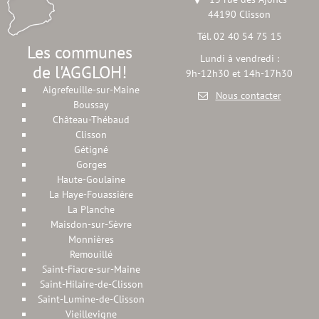
44190 Clisson
Tél. 02 40 54 75 15
Les communes
Lundi à vendredi :
de l'AGGLOH!
9h-12h30 et 14h-17h30
Aigrefeuille-sur-Maine
Nous contacter
Boussay
Château-Thébaud
Clisson
Gétigné
Gorges
Haute-Goulaine
La Haye-Fouassière
La Planche
Maisdon-sur-Sèvre
Monnières
Remouillé
Saint-Fiacre-sur-Maine
Saint-Hilaire-de-Clisson
Saint-Lumine-de-Clisson
Vieillevigne