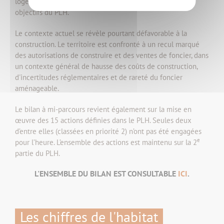
logements autorisés entre 2021 et 2023, soit 39% des
objectifs du PLH.
Le contexte actuel se révèle pourtant défavorable à la
construction. Le territoire est confronté à un recul marqué
des autorisations de construire et des ventes de foncier, dans
un contexte général de hausse des coûts de construction,
d'incertitudes réglementaires et de rareté du foncier
aménageable.
Le bilan à mi-parcours revient également sur la mise en
œuvre des 15 actions définies dans le PLH. Seules deux
d’entre elles (classées en priorité 2) n’ont pas été engagées
e
pour l’heure. L’ensemble des actions est maintenu sur la 2
partie du PLH.
L'ENSEMBLE DU BILAN EST CONSULTABLE
ICI
.
Les chiffres de l'habitat