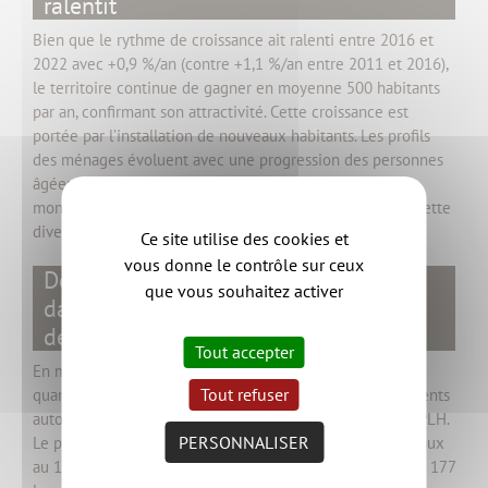
ralentit
Bien que le rythme de croissance ait ralenti entre 2016 et
2022 avec +0,9 %/an (contre +1,1 %/an entre 2011 et 2016),
le territoire continue de gagner en moyenne 500 habitants
par an, confirmant son attractivité. Cette croissance est
portée par l’installation de nouveaux habitants. Les profils
des ménages évoluent avec une progression des personnes
âgées (+758 ménages âgés de +65 ans) et des familles
monoparentales. L'offre de logements devra s’adapter à cette
diversité croissante des besoins.
Ce site utilise des cookies et
vous donne le contrôle sur ceux
Des objectifs globalement atteints,
que vous souhaitez activer
dans un contexte pourtant
défavorable
Tout accepter
En matière de production de logements, les objectifs
Tout refuser
quantitatifs sont globalement atteints avec 1 376 logements
autorisés entre 2021 et 2023, soit 56% des objectifs du PLH.
PERSONNALISER
Le parc social, composé de 1214 logements locatifs sociaux
er
au 1
janvier 2024, continue quant à lui de s’étoffer avec 177