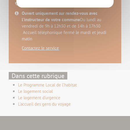
02 28 00 88 88
Ouvert uniquement sur rendez-vous avec
l'instructeur de votre commune
Du lundi au
vendredi de 9h à 12h30 et de 14h à 17h30
Accueil téléphonique fermé le mardi et jeudi
matin
Contactez le service
Dans cette rubrique
Le Programme Local de l'habitat
Le logement social
Le logement d'urgence
L'accueil des gens du voyage