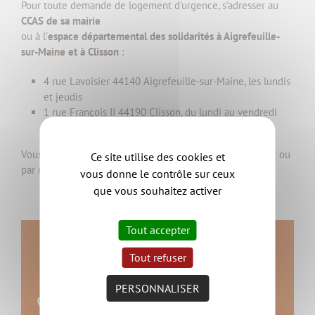
Pour toute demande de logement d’urgence, s’adresser au
CCAS de sa mairie
ou à l’
espace départemental des solidarités à Aigrefeuille-
sur-Maine et à Clisson
:
4 rue Lavoisier 44140 Aigrefeuille-sur-Maine, les lundis
et jeudis
1 rue François II 44190 Clisson, du lundi au vendredi
(sauf le mardi après-midi)
Vous pouvez les joindre par téléphone au
02 40 54 02 12
ou
Ce site utilise des cookies et
par mail :
eds.clisson-aigrefeuille@loire-atlantique.fr
.
vous donne le contrôle sur ceux
que vous souhaitez activer
Tout accepter
Service Urbanisme et
Tout refuser
habitat
PERSONNALISER
13 rue des Ajoncs