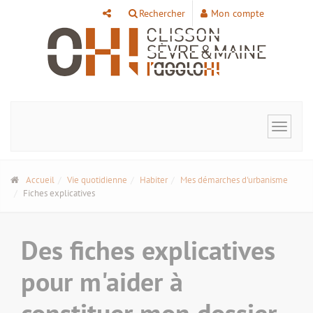
Panneau de gestion des cookies
Rechercher
Mon compte
Toggle
navigat
Accueil
Vie quotidienne
Habiter
Mes démarches d'urbanisme
Fiches explicatives
Des fiches explicatives
pour m'aider à
constituer mon dossier