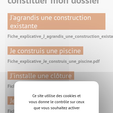
J'agrandis une construction
existante
Fiche_explicative_J_agrandis_une_construction_exista
Je construis une piscine
Fiche_explicative_Je_construis_une_piscine.pdf
J'installe une clôture
Fiche_explicative_J_installe_une_cloture.pdf
Ce site utilise des cookies et
Je modifie une façade
vous donne le contrôle sur ceux
que vous souhaitez activer
Fiche_explicative_Je_modifie_une_facade.pdf