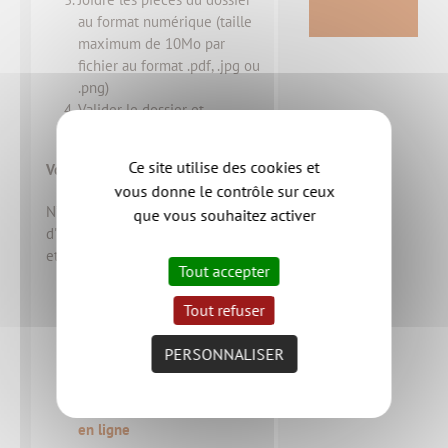
au format numérique (taille
maximum de 10Mo par
fichier au format .pdf, .jpg ou
.png)
Valider le dossier et
l'envoyer
Ce site utilise des cookies et
Vous rencontrez des difficultés ?
vous donne le contrôle sur ceux
N’hésitez pas consulter les guides
que vous souhaitez activer
d'utilisation (création de compte
et dépôt de dossier) ci-dessous :
Tout accepter
Pour les particuliers :
guide
Tout refuser
d’utilisation de la démarche
en ligne
PERSONNALISER
Pour les
professionnels :
guide
d'utilisation de la démarche
en ligne