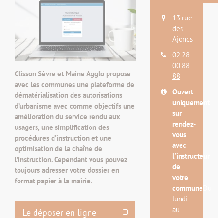
13 rue
des
Ajoncs
02 28
00 88
Clisson Sèvre et Maine Agglo propose
88
avec les communes une plateforme de
Ouvert
dématérialisation des autorisations
uniquement
d’urbanisme avec comme objectifs une
sur
amélioration du service rendu aux
rendez-
usagers, une simplification des
vous
procédures d’instruction et une
avec
optimisation de la chaîne de
l'instructeur
l’instruction. Cependant vous pouvez
de
toujours adresser votre dossier en
votre
format papier à la mairie.
commune
Du
lundi
au
Le déposer en ligne