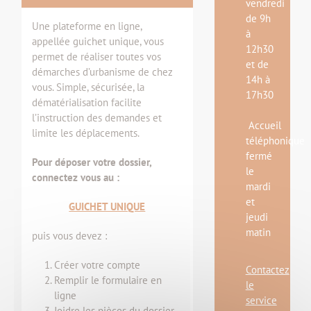
vendredi
de 9h
Une plateforme en ligne,
à
appellée guichet unique, vous
12h30
permet de réaliser toutes vos
et de
démarches d’urbanisme de chez
14h à
vous. Simple, sécurisée, la
17h30
dématérialisation facilite
l’instruction des demandes et
Accueil
limite les déplacements.
téléphonique
fermé
Pour déposer votre dossier,
le
connectez vous au :
mardi
et
GUICHET UNIQUE
jeudi
matin
puis vous devez :
Créer votre compte
Contactez
Remplir le formulaire en
le
ligne
service
Joidre les pièces du dossier