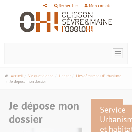
Panneau de gestion des cookies
Rechercher
Mon compte
Toggle
navigat
Accueil
Vie quotidienne
Habiter
Mes démarches d'urbanisme
Je dépose mon dossier
Je dépose mon
Service
dossier
Urbanis
et habita