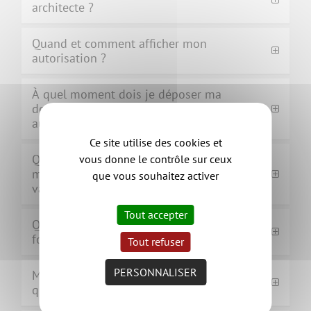
architecte ?
Quand et comment afficher mon
autorisation ?
À quel moment dois je déposer ma
demande d'installation d'assainissement
autonome ?
Ce site utilise des cookies et
Quelle demande déposer en cas de
vous donne le contrôle sur ceux
modifications du permis en cours de
que vous souhaitez activer
validité ?
Tout accepter
Quelle formalité devez-vous accomplir une
fois que les travaux sont terminés ?
Tout refuser
PERSONNALISER
Mon projet de construction est terminée,
quand dois-je venir la déclarer ?