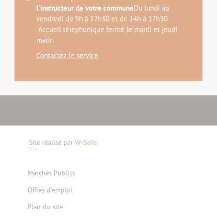
l'instructeur de votre commune
Du lundi au
vendredi de 9h à 12h30 et de 14h à 17h30
Accueil téléphonique fermé le mardi et jeudi
matin
Contactez le service
Site réalisé par
W-Seils
Marchés Publics
Offres d'emploi
Plan du site