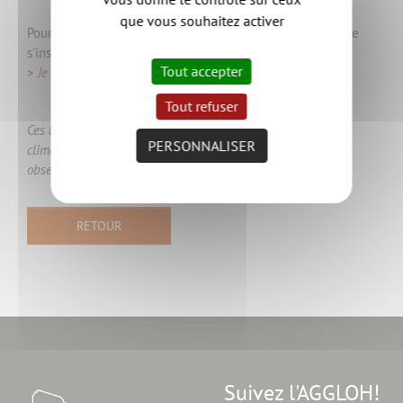
que vous souhaitez activer
Pour participer à ces balades gratuites, il est nécessaire de
s'inscrire au préalable :
Tout accepter
>
Je m'inscris
Tout refuser
Ces balades sont organisées sous réserve des conditions
PERSONNALISER
climatiques, les températures doivent être hivernales pour
observer les déperditions d’énergie.
RETOUR
Suivez l'AGGLOH!