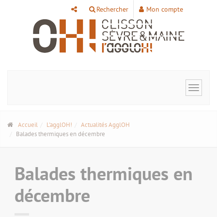
Panneau de gestion des cookies
Rechercher
Mon compte
Toggle
navigat
Accueil
L'agglOH!
Actualités AgglOH
Balades thermiques en décembre
Balades thermiques en
décembre