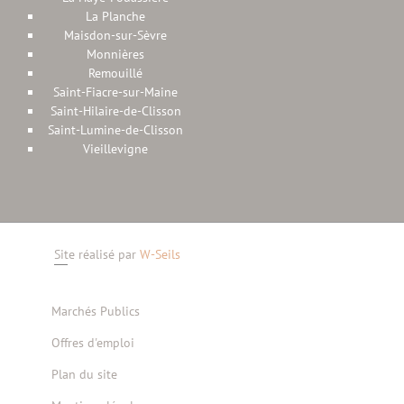
La Planche
Maisdon-sur-Sèvre
Monnières
Remouillé
Saint-Fiacre-sur-Maine
Saint-Hilaire-de-Clisson
Saint-Lumine-de-Clisson
Vieillevigne
Site réalisé par
W-Seils
Marchés Publics
Offres d'emploi
Plan du site