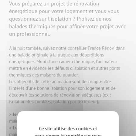
Vous préparez un projet de rénovation
énergétique pour votre logement et vous vous
questionnez sur l'isolation ? Profitez de nos
balades thermiques pour affiner votre projet avec
un professionnel.
A la nuit tombée, suivez notre conseiller France Rénov’ dans
une balade originale à la traque aux déperditions
énergétiques. Muni d’une caméra thermique, l'animateur
mettra en évidence les défauts d'isolation et autres ponts
thermiques des maisons du quartier.
Les objectifs de cette animation sont de comprendre
l’intérêt d’une bonne isolation pour son logement et de
découvrir les solutions de rénovation adéquates (ex :
isolation des combles, isolation par l’extérieur).
>
Jeudi 4 décembre à 18h30
à Monnières (rdv devant la
mairie)
> Lundi 8 décembre à 18h30
à Gétigné (rdv devant la
Ce site utilise des cookies et
mairie)
vous donne le contrôle sur ceux