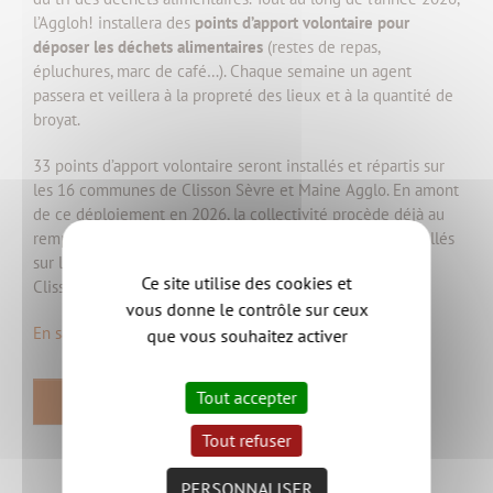
l’Aggloh! installera des
points d’apport volontaire pour
déposer les déchets alimentaires
(restes de repas,
épluchures, marc de café…). Chaque semaine un agent
passera et veillera à la propreté des lieux et à la quantité de
broyat.
33 points d’apport volontaire seront installés et répartis sur
les 16 communes de Clisson Sèvre et Maine Agglo. En amont
de ce déploiement en 2026, la collectivité procède déjà au
remplacement des 4 points d’apport volontaire déjà installés
sur les communes de Gorges, Monnières, Remouillé et
Ce site utilise des cookies et
Clisson (Val de Moine).
vous donne le contrôle sur ceux
En savoir plus sur les points d'apport volontaire
que vous souhaitez activer
Tout accepter
RETOUR
Tout refuser
PERSONNALISER