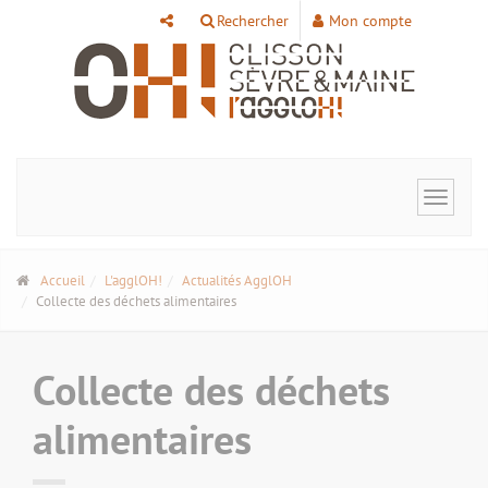
Panneau de gestion des cookies
Rechercher
Mon compte
Toggle
navigat
Accueil
L'agglOH!
Actualités AgglOH
Collecte des déchets alimentaires
Collecte des déchets
alimentaires