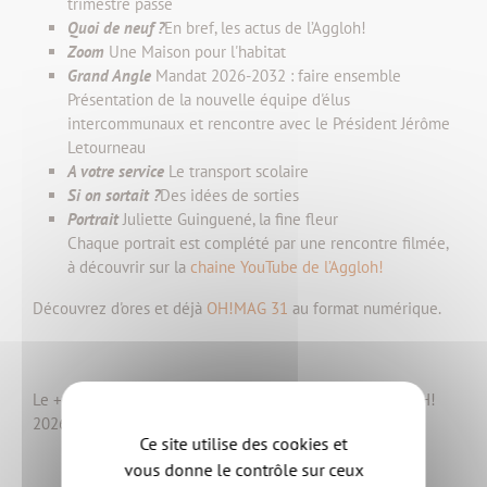
trimestre passé
Quoi de neuf ?
En bref, les actus de l’Aggloh!
Zoom
Une Maison pour l'habitat
Grand Angle
Mandat 2026-2032 : faire ensemble
Présentation de la nouvelle équipe d'élus
intercommunaux et rencontre avec le Président Jérôme
Letourneau
A votre service
Le transport scolaire
Si on sortait ?
Des idées de sorties
Portrait
Juliette Guinguené, la fine fleur
Chaque portrait est complété par une rencontre filmée,
à découvrir sur la
chaine YouTube de l’Aggloh!
Découvrez d'ores et déjà
OH!MAG 31
au format numérique.
Le + : Glissé dans votre magazine, le supplément BRAVOH!
2026-2027 présentant la
saison culturelle prochaine
.
Ce site utilise des cookies et
vous donne le contrôle sur ceux