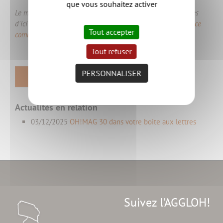
que vous souhaitez activer
Le magazine sera distribué dans toutes les boites aux lettres
d'ici le 3 juillet. Si vous ne le recevez pas,
contactez le service
Tout accepter
communication.
Tout refuser
PERSONNALISER
RETOUR
Actualités en relation
03/12/2025
OH!MAG 30 dans votre boite aux lettres
Suivez l'AGGLOH!