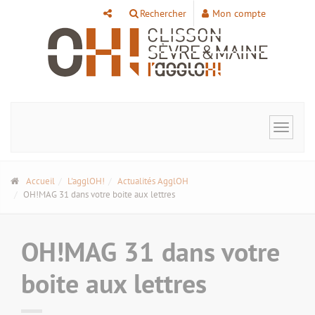
Panneau de gestion des cookies
Rechercher
Mon compte
Toggle
navigat
Accueil
L'agglOH!
Actualités AgglOH
OH!MAG 31 dans votre boite aux lettres
OH!MAG 31 dans votre
boite aux lettres