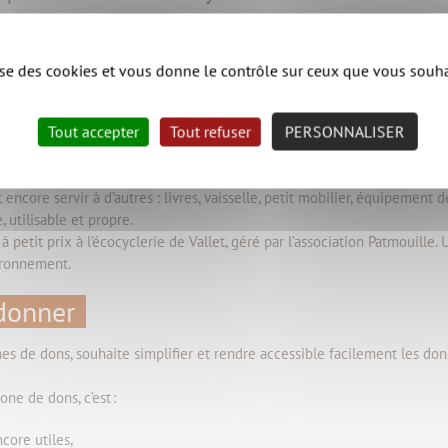
 Patmouille, en partenariat avec la collectivité, étend son action à la ha
présentes en déchèteries et haltes éco-tri favorisent le réemploi et 
lise des cookies et vous donne le contrôle sur ceux que vous souha
 dons à Remouillé
Tout accepter
Tout refuser
PERSONNALISER
oire disposera de sa propre zone de dons. Ces espaces permettront à t
 encore servir à d’autres : livres, vaisselle, petit mobilier, équipement de
 utilisable et propre.
 petit prix à l’écocyclerie de Vallet, géré par l’association Patmouille. 
vironnement.
 donner
es de dons, souhaite simplifier et rendre accessible facilement les do
ne de dons, c’est :
core utiles,