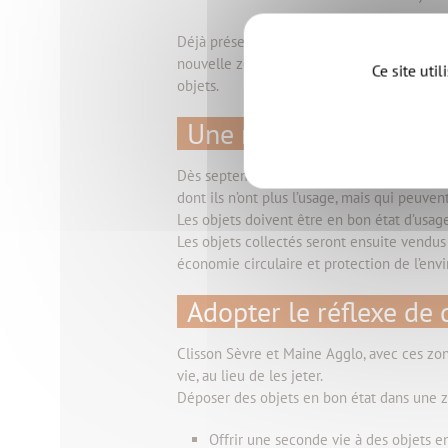
Déjà présente sur trois sites, l’association
nouvelle zone de dons. Ces zones de dons 
Ce site uti
objets.
Une nouvelle zone de
Dès septembre, chaque déchèterie du territ
dont ils n’ont plus l’usage, mais qui peuvent
Les objets doivent être en bon état d’usage,
Les objets collectés seront ensuite vendus à
économie circulaire et protection de l’en
Adopter le réflexe de
Clisson Sèvre et Maine Agglo, avec ces zon
vie, au lieu de les jeter.
Déposer des objets en bon état dans une zo
Offrir une seconde vie à des objets en