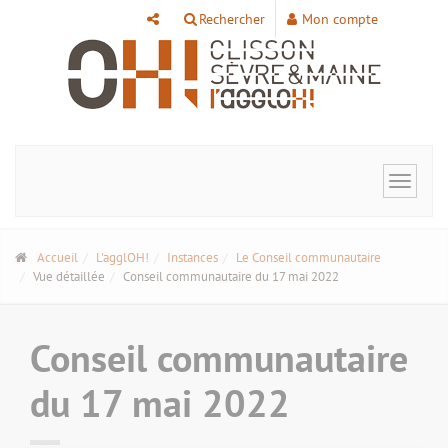
Panneau de gestion des cookies
Rechercher
Mon compte
Toggle
navigat
Accueil
L'agglOH!
Instances
Le Conseil communautaire
Vue détaillée
Conseil communautaire du 17 mai 2022
Conseil communautaire
du 17 mai 2022