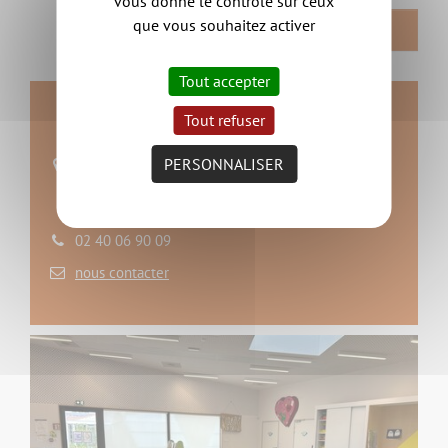
vous donne le contrôle sur ceux
que vous souhaitez activer
RETOUR
Tout accepter
Contact
Tout refuser
PERSONNALISER
Les Woukys
5 place Jules et Anne
44690 Maisdon sur Sèvre
02 40 06 90 09
nous contacter