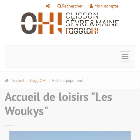
Panneau de gestion des cookies
Rechercher
Mon compte
Toggle
navigat
Accueil
L'agglOH!
Fiche équipement
Accueil de loisirs "Les
Woukys"