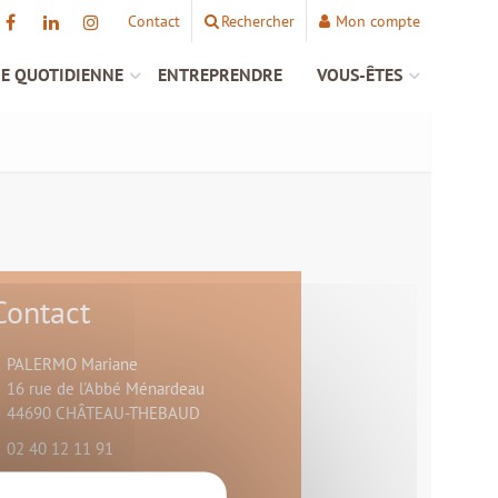
Contact
Rechercher
Mon compte
IE QUOTIDIENNE
ENTREPRENDRE
VOUS-ÊTES
Contact
PALERMO Mariane
16 rue de l'Abbé Ménardeau
44690 CHÂTEAU-THEBAUD
02 40 12 11 91
nous contacter