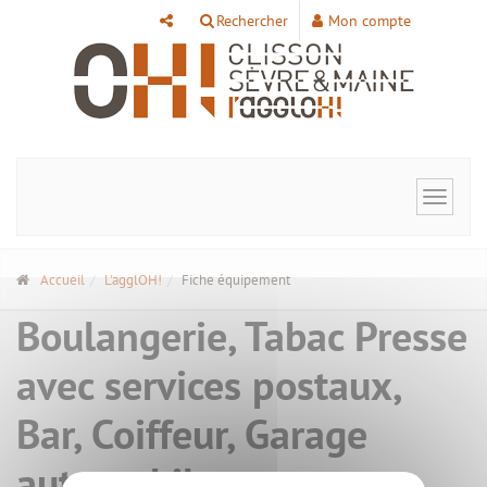
Panneau de gestion des cookies
Rechercher
Mon compte
Toggle
navigat
Accueil
L'agglOH!
Fiche équipement
Boulangerie, Tabac Presse
avec services postaux,
Bar, Coiffeur, Garage
automobile