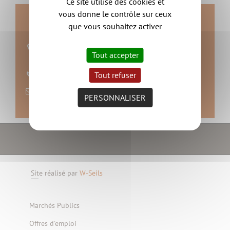
Ce site utilise des cookies et
vous donne le contrôle sur ceux
Contact
que vous souhaitez activer
15 PLACE BEAUSOLEIL
Tout accepter
44115 HAUTE GOULAINE
Tout refuser
02 40 06 29 94
nous contacter
PERSONNALISER
Site réalisé par
W-Seils
Marchés Publics
Offres d'emploi