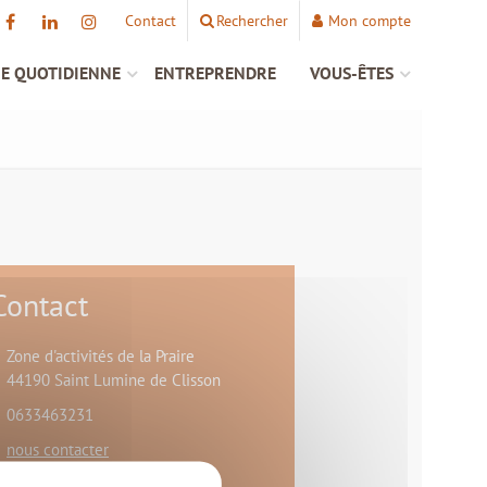
Contact
Rechercher
Mon compte
IE QUOTIDIENNE
ENTREPRENDRE
VOUS-ÊTES
Contact
Zone d'activités de la Praire
44190 Saint Lumine de Clisson
0633463231
nous contacter