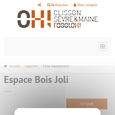
Panneau de gestion des cookies
Rechercher
Mon compte
Toggle
navigat
Accueil
L'agglOH!
Fiche équipement
Espace Bois Joli
RETOUR