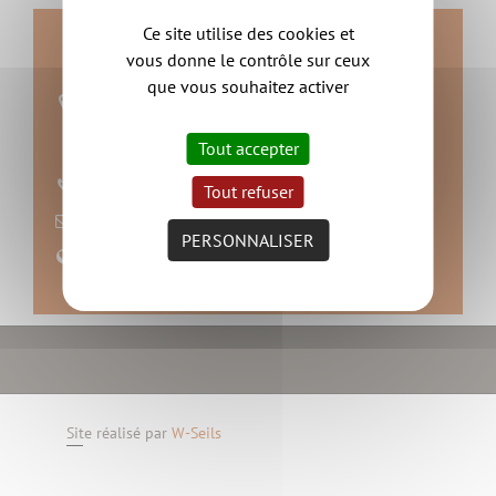
Ce site utilise des cookies et
Contact
vous donne le contrôle sur ceux
que vous souhaitez activer
Mairie de Château-Thébaud
Route du Bois Joli
Tout accepter
44690 Château-Thébaud
02 40 06 53 18
Tout refuser
nous contacter
PERSONNALISER
Site web
Site réalisé par
W-Seils