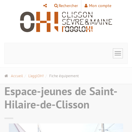
Panneau de gestion des cookies
Rechercher
Mon compte
Toggle
navigat
Accueil
L'agglOH!
Fiche équipement
Espace-jeunes de Saint-
Hilaire-de-Clisson