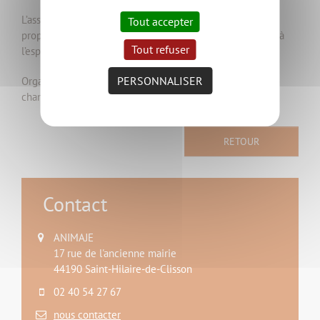
L’association Animaje sur la commune de Saint Hilaire
Tout accepter
propose un temps d’ouverture aux jeunes de 11 à 17 ans à
Tout refuser
l’espace jeunes.
PERSONNALISER
Organisation de séjours, d'événements, de sorties, de
chantiers solidaires...
RETOUR
Contact
ANIMAJE
17 rue de l'ancienne mairie
44190 Saint-Hilaire-de-Clisson
02 40 54 27 67
nous contacter