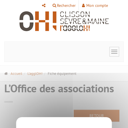
Panneau de gestion des cookies
Rechercher
Mon compte
Toggle
navigat
Accueil
L'agglOH!
Fiche équipement
L’Office des associations
RETOUR