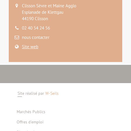
Clisson Sèvre et Maine Agglo
Esplanade de Klettgau
44190 Clisson
02 40 54 24 56
nous contacter
Site web
Site réalisé par
W-Seils
Marchés Publics
Offres d'emploi