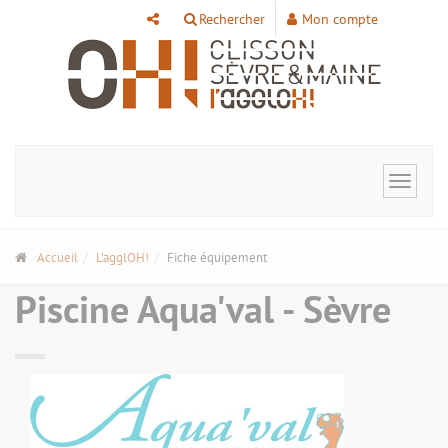
Panneau de gestion des cookies
Rechercher
Mon compte
Toggle
navigat
Accueil
L'agglOH!
Fiche équipement
Piscine Aqua'val - Sèvre