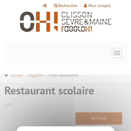
Panneau de gestion des cookies
Rechercher
Mon compte
Toggle
navigat
Accueil
L'agglOH!
Fiche équipement
Restaurant scolaire
RETOUR