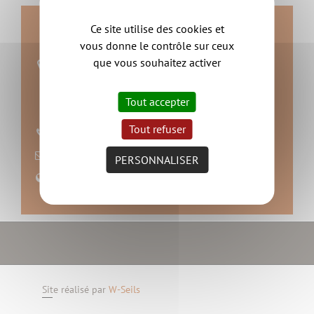
Contact
Ce site utilise des cookies et
vous donne le contrôle sur ceux
que vous souhaitez activer
Olivia Himbert et Anita David
Ecole publique Gustave-Roch 28 avenue de
Vendée
Tout accepter
44140 Aigrefeuille-sur-Maine
Tout refuser
02 40 06 61 20
nous contacter
PERSONNALISER
Site web
Site réalisé par
W-Seils