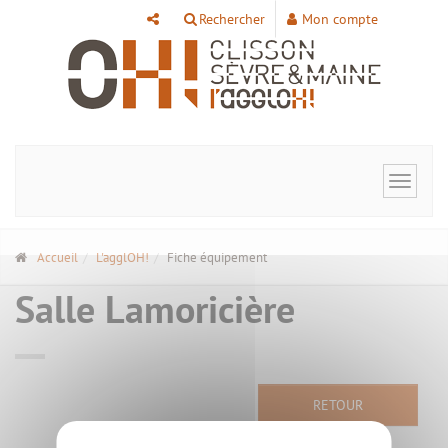
Panneau de gestion des cookies
Rechercher
Mon compte
Toggle
navigat
Accueil
L'agglOH!
Fiche équipement
Salle Lamoricière
RETOUR