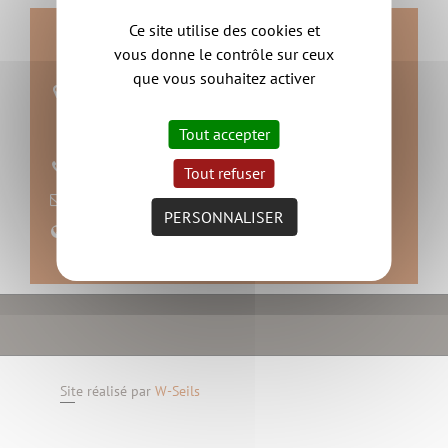
Ce site utilise des cookies et
Contact
vous donne le contrôle sur ceux
que vous souhaitez activer
Mairie de Vieillevigne
Rue de Trianon
Tout accepter
44116 Vieillevigne
02 40 26 50 21
Tout refuser
nous contacter
PERSONNALISER
Site web
Site réalisé par
W-Seils