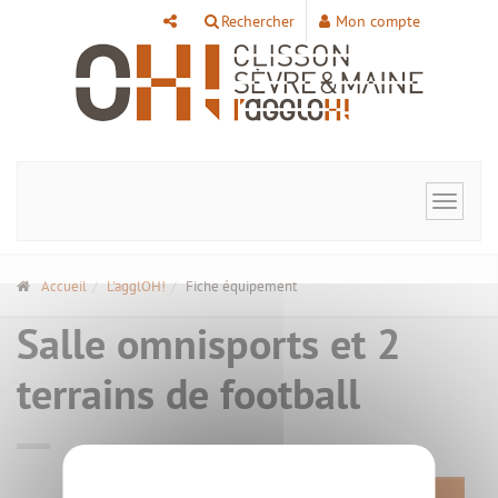
Panneau de gestion des cookies
Rechercher
Mon compte
Toggle
navigat
Accueil
L'agglOH!
Fiche équipement
Salle omnisports et 2
terrains de football