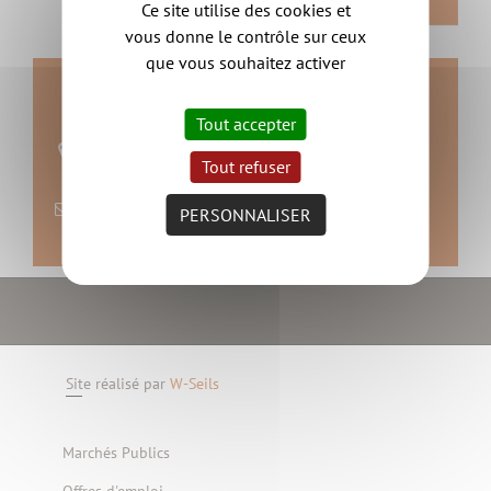
RETOUR
Ce site utilise des cookies et
vous donne le contrôle sur ceux
que vous souhaitez activer
Contact
Tout accepter
mairie de Remouillé
Tout refuser
44140 Remouillé
nous contacter
PERSONNALISER
Site réalisé par
W-Seils
Marchés Publics
Offres d'emploi