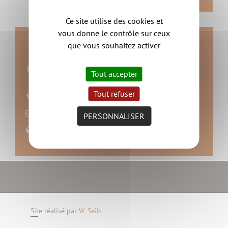
RETOUR
Ce site utilise des cookies et
vous donne le contrôle sur ceux
Contact
que vous souhaitez activer
mairie de Boussay
Tout accepter
44190 BOUSSAY
Tout refuser
02 40 06 81 25
nous contacter
PERSONNALISER
Site web
Site réalisé par
W-Seils