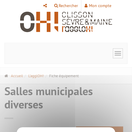
Panneau de gestion des cookies
Rechercher
Mon compte
Toggle
navigat
Accueil
L'agglOH!
Fiche équipement
Salles municipales
diverses