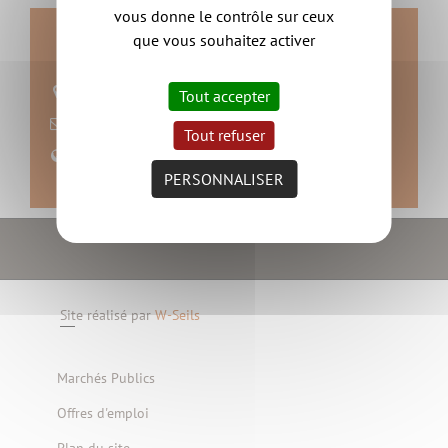
vous donne le contrôle sur ceux
Contact
que vous souhaitez activer
44190 Boussay
Tout accepter
nous contacter
Tout refuser
Site web
PERSONNALISER
Site réalisé par
W-Seils
Marchés Publics
Offres d'emploi
Plan du site