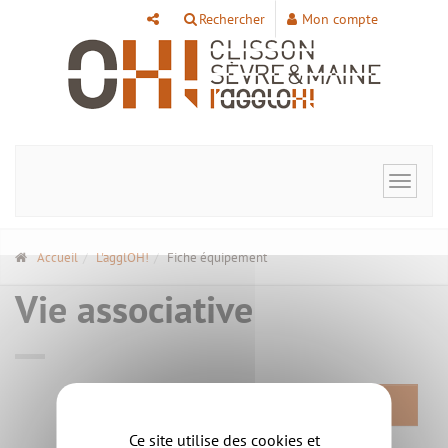
Panneau de gestion des cookies
Rechercher
Mon compte
Toggle
navigat
Accueil
L'agglOH!
Fiche équipement
Vie associative
RETOUR
Ce site utilise des cookies et